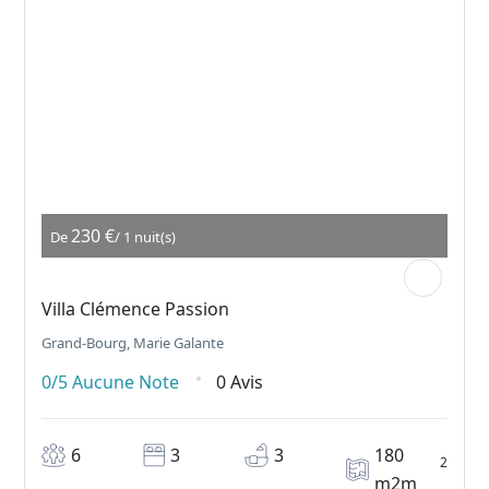
230 €
De
/ 1 nuit(s)
Villa Clémence Passion
Grand-Bourg, Marie Galante
0/5
Aucune Note
0 Avis
6
3
3
180
2
m2m