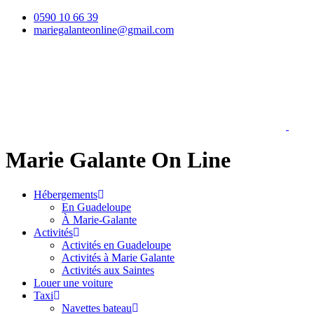
0590 10 66 39
mariegalanteonline@gmail.com
Marie Galante On Line
Hébergements
En Guadeloupe
À Marie-Galante
Activités
Activités en Guadeloupe
Activités à Marie Galante
Activités aux Saintes
Louer une voiture
Taxi
Navettes bateau