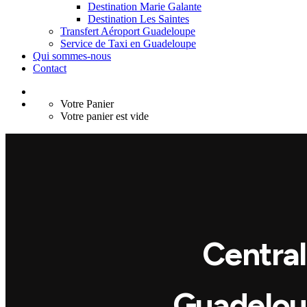
Destination Marie Galante
Destination Les Saintes
Transfert Aéroport Guadeloupe
Service de Taxi en Guadeloupe
Qui sommes-nous
Contact
Votre Panier
Votre panier est vide
Central
Guadeloup