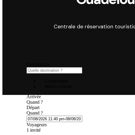
Centrale de réservation tourist
Destinations
Guadeloupe
Marie-Galante
Arrivée
Quand ?
Départ
Quand ?
Voyageurs
1 invité