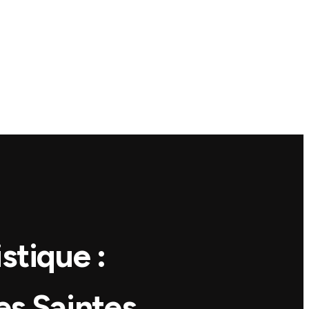
stique :
es Saintes