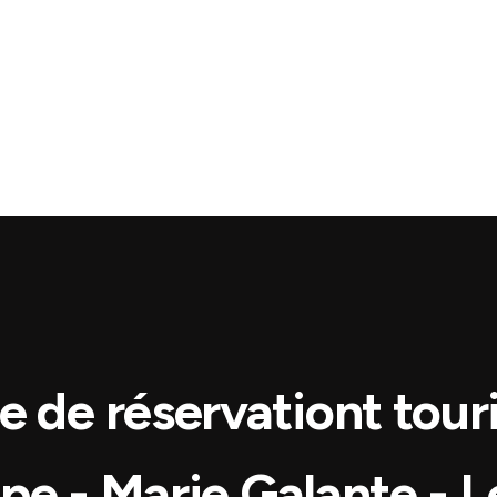
e de réservationt touri
e - Marie Galante - L