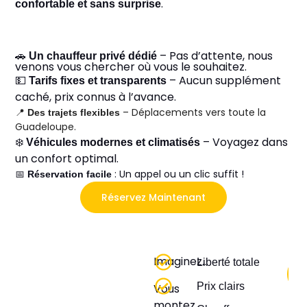
.
confortable et sans surprise
🚗
– Pas d’attente, nous
Un chauffeur privé dédié
venons vous chercher où vous le souhaitez.
💵
– Aucun supplément
Tarifs fixes et transparents
caché, prix connus à l’avance.
📍
– Déplacements vers toute la
Des trajets flexibles
Guadeloupe.
❄️
– Voyagez dans
Véhicules modernes et climatisés
un confort optimal.
📅
: Un appel ou un clic suffit !
Réservation facile
Réservez Maintenant
Imaginez…
Liberté totale
Prix clairs
Vous
montez