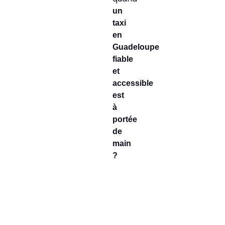
un
taxi
en
Guadeloupe
fiable
et
accessible
est
à
portée
de
main
?