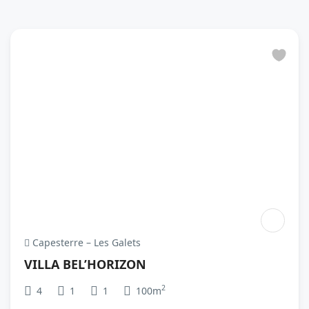
Capesterre – Les Galets
VILLA BEL’HORIZON
2
4
1
1
100m