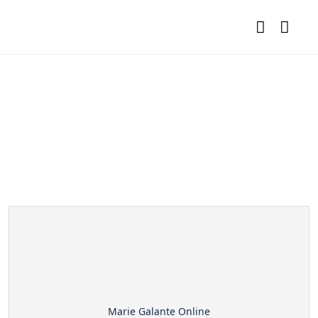
La Page Des Partenaires
Marie Galante Online